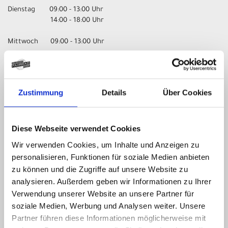
Dienstag 09:00 - 13:00 Uhr
14:00 - 18:00 Uhr
Mittwoch 09:00 - 13:00 Uhr
Donnerstag 09:00 - 13:00 Uhr
14:00 - 18:00 Uhr
Zustimmung
Details
Über Cookies
Freitag 09:00 - 13:00 Uhr
14:00 - 18:00 Uhr
Samstag nur nach Vereinbarung!
Diese Webseite verwendet Cookies
Wir verwenden Cookies, um Inhalte und Anzeigen zu
UNSER UNTERNEHMEN
personalisieren, Funktionen für soziale Medien anbieten
zu können und die Zugriffe auf unsere Website zu
Kontakt
analysieren. Außerdem geben wir Informationen zu Ihrer
Impressum
Verwendung unserer Website an unsere Partner für
Datenschutz
soziale Medien, Werbung und Analysen weiter. Unsere
AGB
Partner führen diese Informationen möglicherweise mit
Batterieentsorgung