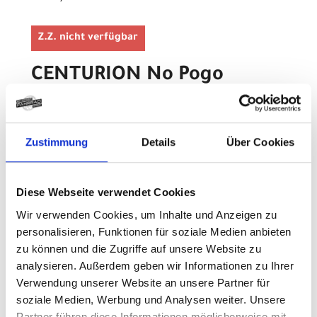
Z.Z. nicht verfügbar
CENTURION No Pogo
R5000 S 29"/27.5" 39cm
Signature Red/Kohlegrau
Zustimmung
Details
Über Cookies
Modelljahr 2026
Z.Z. nicht verfügbar
Art.Nr. 42020945
Diese Webseite verwendet Cookies
Farbe: Signature Red/Kohlegrau
Wir verwenden Cookies, um Inhalte und Anzeigen zu
pro Stück (inkl. MwSt. zzgl.
Versandkosten für
Grossartikel
)
personalisieren, Funktionen für soziale Medien anbieten
7.499,00 EUR
zu können und die Zugriffe auf unsere Website zu
analysieren. Außerdem geben wir Informationen zu Ihrer
Verwendung unserer Website an unsere Partner für
Z.Z. nicht verfügbar
soziale Medien, Werbung und Analysen weiter. Unsere
Partner führen diese Informationen möglicherweise mit