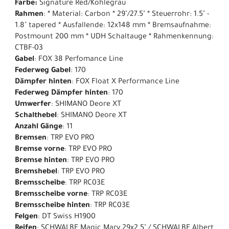
Farbe:
Signature Red/Kohlegrau
Rahmen
: * Material: Carbon * 29"/27.5" * Steuerrohr: 1.5" -
1.8" tapered * Ausfallende: 12x148 mm * Bremsaufnahme:
Postmount 200 mm * UDH Schaltauge * Rahmenkennung:
CTBF-03
Gabel
: FOX 38 Perfomance Line
Federweg Gabel
: 170
Dämpfer hinten
: FOX Float X Performance Line
Federweg Dämpfer hinten
: 170
Umwerfer
: SHIMANO Deore XT
Schalthebel
: SHIMANO Deore XT
Anzahl Gänge
: 11
Bremsen
: TRP EVO PRO
Bremse vorne
: TRP EVO PRO
Bremse hinten
: TRP EVO PRO
Bremshebel
: TRP EVO PRO
Bremsscheibe
: TRP RC03E
Bremsscheibe vorne
: TRP RC03E
Bremsscheibe hinten
: TRP RC03E
Felgen
: DT Swiss H1900
Reifen
: SCHWALBE Magic Mary 29x2.5" / SCHWALBE Albert