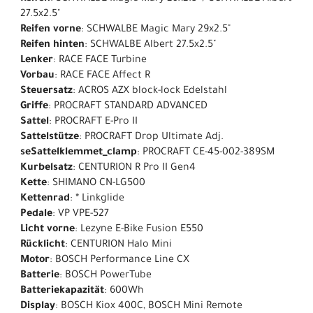
27.5x2.5"
Reifen vorne
: SCHWALBE Magic Mary 29x2.5"
Reifen hinten
: SCHWALBE Albert 27.5x2.5"
Lenker
: RACE FACE Turbine
Vorbau
: RACE FACE Affect R
Steuersatz
: ACROS AZX block-lock Edelstahl
Griffe
: PROCRAFT STANDARD ADVANCED
Sattel
: PROCRAFT E-Pro II
Sattelstütze
: PROCRAFT Drop Ultimate Adj.
seSattelklemmet_clamp
: PROCRAFT CE-45-002-389SM
Kurbelsatz
: CENTURION R Pro II Gen4
Kette
: SHIMANO CN-LG500
Kettenrad
: * Linkglide
Pedale
: VP VPE-527
Licht vorne
: Lezyne E-Bike Fusion E550
Rücklicht
: CENTURION Halo Mini
Motor
: BOSCH Performance Line CX
Batterie
: BOSCH PowerTube
Batteriekapazität
: 600Wh
Display
: BOSCH Kiox 400C, BOSCH Mini Remote