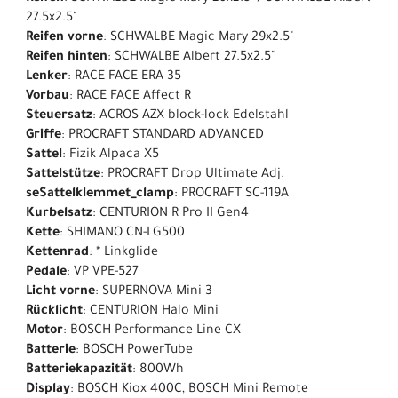
27.5x2.5"
Reifen vorne
: SCHWALBE Magic Mary 29x2.5"
Reifen hinten
: SCHWALBE Albert 27.5x2.5"
Lenker
: RACE FACE ERA 35
Vorbau
: RACE FACE Affect R
Steuersatz
: ACROS AZX block-lock Edelstahl
Griffe
: PROCRAFT STANDARD ADVANCED
Sattel
: Fizik Alpaca X5
Sattelstütze
: PROCRAFT Drop Ultimate Adj.
seSattelklemmet_clamp
: PROCRAFT SC-119A
Kurbelsatz
: CENTURION R Pro II Gen4
Kette
: SHIMANO CN-LG500
Kettenrad
: * Linkglide
Pedale
: VP VPE-527
Licht vorne
: SUPERNOVA Mini 3
Rücklicht
: CENTURION Halo Mini
Motor
: BOSCH Performance Line CX
Batterie
: BOSCH PowerTube
Batteriekapazität
: 800Wh
Display
: BOSCH Kiox 400C, BOSCH Mini Remote