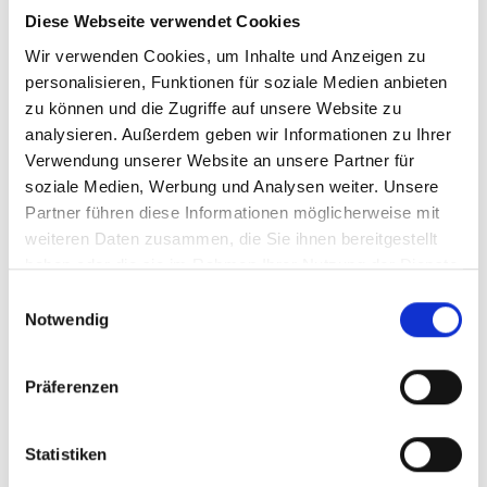
Art.Nr. 42420060
Diese Webseite verwendet Cookies
Farbe: Chromschwarz/Schwarz
Wir verwenden Cookies, um Inhalte und Anzeigen zu
pro Stück (inkl. MwSt. zzgl.
Versandkosten für
Grossartikel
)
personalisieren, Funktionen für soziale Medien anbieten
7.299,00 EUR
zu können und die Zugriffe auf unsere Website zu
analysieren. Außerdem geben wir Informationen zu Ihrer
Verwendung unserer Website an unsere Partner für
Z.Z. nicht verfügbar
soziale Medien, Werbung und Analysen weiter. Unsere
Partner führen diese Informationen möglicherweise mit
CENTURION No Pogo
weiteren Daten zusammen, die Sie ihnen bereitgestellt
R3000 M 29"/27.5" 42cm
haben oder die sie im Rahmen Ihrer Nutzung der Dienste
Chromschwarz/Schwarz
gesammelt haben.
Einwilligungsauswahl
Notwendig
Modelljahr 2026
Z.Z. nicht verfügbar
Präferenzen
Art.Nr. 42420050
Farbe: Chromschwarz/Schwarz
pro Stück (inkl. MwSt. zzgl.
Versandkosten für
Statistiken
Grossartikel
)
7.299,00 EUR