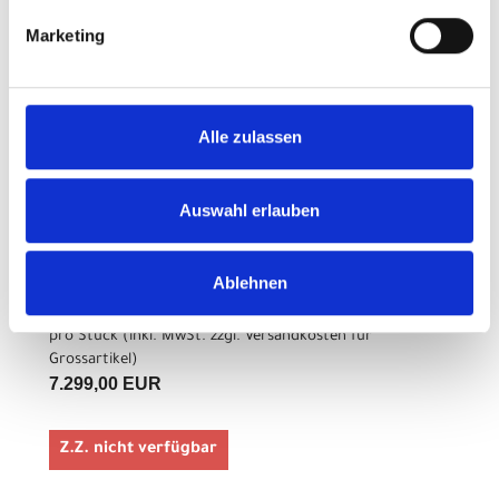
Marketing
Z.Z. nicht verfügbar
CENTURION No Pogo
Alle zulassen
R3000 XL 29"/27.5" 46cm
Chromschwarz/Schwarz
Auswahl erlauben
Modelljahr 2026
Z.Z. nicht verfügbar
Ablehnen
Art.Nr. 42420070
Farbe: Chromschwarz/Schwarz
pro Stück (inkl. MwSt. zzgl.
Versandkosten für
Grossartikel
)
7.299,00 EUR
Z.Z. nicht verfügbar