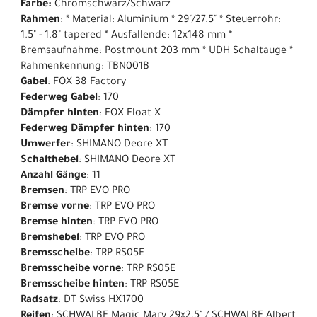
Farbe:
Chromschwarz/Schwarz
Rahmen
: * Material: Aluminium * 29"/27.5" * Steuerrohr:
1.5" - 1.8" tapered * Ausfallende: 12x148 mm *
Bremsaufnahme: Postmount 203 mm * UDH Schaltauge *
Rahmenkennung: TBN001B
Gabel
: FOX 38 Factory
Federweg Gabel
: 170
Dämpfer hinten
: FOX Float X
Federweg Dämpfer hinten
: 170
Umwerfer
: SHIMANO Deore XT
Schalthebel
: SHIMANO Deore XT
Anzahl Gänge
: 11
Bremsen
: TRP EVO PRO
Bremse vorne
: TRP EVO PRO
Bremse hinten
: TRP EVO PRO
Bremshebel
: TRP EVO PRO
Bremsscheibe
: TRP RS05E
Bremsscheibe vorne
: TRP RS05E
Bremsscheibe hinten
: TRP RS05E
Radsatz
: DT Swiss HX1700
Reifen
: SCHWALBE Magic Mary 29x2.5" / SCHWALBE Albert