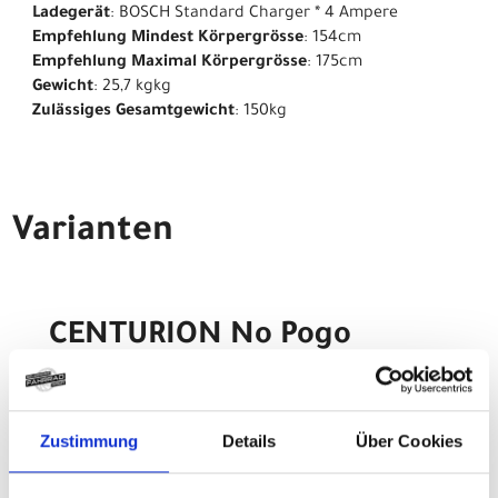
Ladegerät
: BOSCH Standard Charger * 4 Ampere
Empfehlung Mindest Körpergrösse
: 154cm
Empfehlung Maximal Körpergrösse
: 175cm
Gewicht
: 25,7 kgkg
Zulässiges Gesamtgewicht
: 150kg
Varianten
CENTURION No Pogo
R3000 L 29"/27.5" 44cm
Chromschwarz/Schwarz
Zustimmung
Details
Über Cookies
Modelljahr 2026
Z.Z. nicht verfügbar