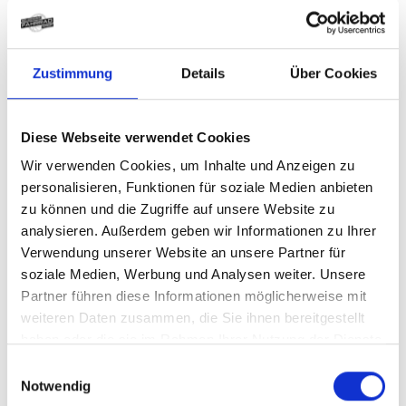
Batterie
: BOSCH PowerTube 800Wh
Batteriekapazität
: 800Wh
Display
: BOSCH Kiox 300, BOSCH Mini Remote
Ladegerät
: BOSCH Standard Charger * 4 Ampere
Zustimmung
Details
Über Cookies
Empfehlung Mindest Körpergrösse
: 154cm
Empfehlung Maximal Körpergrösse
: 175cm
Gewicht
: 25,7kg
Diese Webseite verwendet Cookies
Zulässiges Gesamtgewicht
: 150kg
Wir verwenden Cookies, um Inhalte und Anzeigen zu
personalisieren, Funktionen für soziale Medien anbieten
zu können und die Zugriffe auf unsere Website zu
analysieren. Außerdem geben wir Informationen zu Ihrer
Varianten
Verwendung unserer Website an unsere Partner für
soziale Medien, Werbung und Analysen weiter. Unsere
Partner führen diese Informationen möglicherweise mit
weiteren Daten zusammen, die Sie ihnen bereitgestellt
CENTURION No Pogo R2000
haben oder die sie im Rahmen Ihrer Nutzung der Dienste
L 29"/27.5" 44cm Charcoal
gesammelt haben.
Einwilligungsauswahl
Notwendig
glänzend