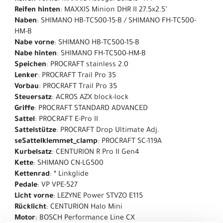
Reifen hinten
: MAXXIS Minion DHR II 27.5x2.5"
Naben
: SHIMANO HB-TC500-15-B / SHIMANO FH-TC500-
HM-B
Nabe vorne
: SHIMANO HB-TC500-15-B
Nabe hinten
: SHIMANO FH-TC500-HM-B
Speichen
: PROCRAFT stainless 2.0
Lenker
: PROCRAFT Trail Pro 35
Vorbau
: PROCRAFT Trail Pro 35
Steuersatz
: ACROS AZX block-lock
Griffe
: PROCRAFT STANDARD ADVANCED
Sattel
: PROCRAFT E-Pro II
Sattelstütze
: PROCRAFT Drop Ultimate Adj.
seSattelklemmet_clamp
: PROCRAFT SC-119A
Kurbelsatz
: CENTURION R Pro II Gen4
Kette
: SHIMANO CN-LG500
Kettenrad
: * Linkglide
Pedale
: VP VPE-527
Licht vorne
: LEZYNE Power STVZO E115
Rücklicht
: CENTURION Halo Mini
Motor
: BOSCH Performance Line CX