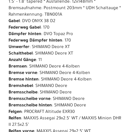
1.5" - 1.8" tapered * Ausfallende: 12x148mm *
Bremsaufnahme: Postmount 203mm * UDH Schaltauge *
Rahmenkennung: TBN001A
Gabel
: DVO ONYX 38 D2
Federweg Gabel
: 170
Dämpfer hinten
: DVO Topaz Pro
Federweg Dämpfer hinten
: 170
Umwerfer
: SHIMANO Deore XT
Schalthebel
: SHIMANO Deore XT
Anzahl Gänge
: 11
Bremsen
: SHIMANO Deore 4-Kolben
Bremse vorne
: SHIMANO Deore 4-Kolben
Bremse hinten
: SHIMANO Deore 4-Kolben
Bremshebel
: SHIMANO Deore
Bremsscheibe
: SHIMANO Deore
Bremsscheibe vorne
: SHIMANO Deore
Bremsscheibe hinten
: SHIMANO Deore
Felgen
: PROCRAFT Altitude EXR30
Reifen
: MAXXIS Assegai 29x2.5" WT / MAXXIS Minion DHR
II 27.5x2.5"
Reifen vorne
: MAXXIS Assegai 29x2.5" WT