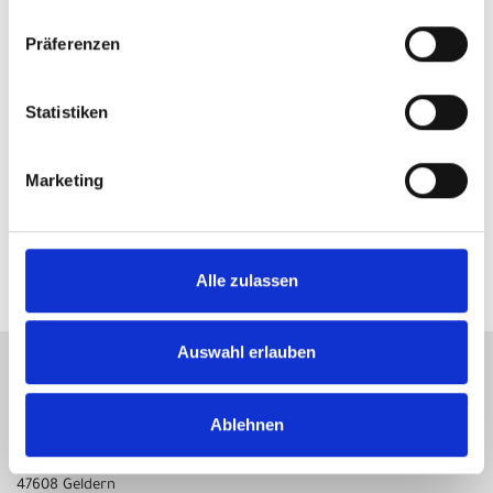
Modelljahr 2025
Präferenzen
sofort im Laden verfügbar
Art.Nr. 42320360
Farbe: Charcoal glänzend
Statistiken
pro Stück (inkl. MwSt. zzgl.
Versandkosten für
Grossartikel
)
6.199,00 EUR
Marketing
IN DEN WARENKORB
Alle zulassen
Auswahl erlauben
KONTAKT
Ablehnen
Gelderner Fahrradprofi
Hartstraße 15-17
47608 Geldern