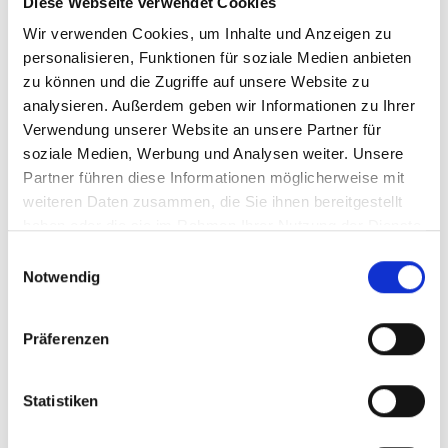
Diese Webseite verwendet Cookies
Z.Z. nicht verfügbar
Wir verwenden Cookies, um Inhalte und Anzeigen zu
Art.Nr. 42420550
personalisieren, Funktionen für soziale Medien anbieten
Farbe: Mossy
zu können und die Zugriffe auf unsere Website zu
pro Stück (inkl. MwSt. zzgl.
Versandkosten für
Grossartikel
)
analysieren. Außerdem geben wir Informationen zu Ihrer
5.399,00 EUR
Verwendung unserer Website an unsere Partner für
soziale Medien, Werbung und Analysen weiter. Unsere
Partner führen diese Informationen möglicherweise mit
Z.Z. nicht verfügbar
weiteren Daten zusammen, die Sie ihnen bereitgestellt
haben oder die sie im Rahmen Ihrer Nutzung der Dienste
CENTURION No Pogo R1000
gesammelt haben.
Einwilligungsauswahl
L 29"/27.5" 44cm Mossy
Notwendig
Modelljahr 2026
Z.Z. nicht verfügbar
Präferenzen
Art.Nr. 42420560
Farbe: Mossy
pro Stück (inkl. MwSt. zzgl.
Versandkosten für
Statistiken
Grossartikel
)
5.399,00 EUR