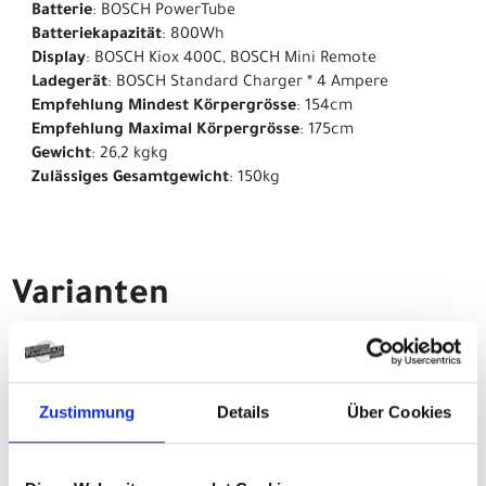
Batterie
: BOSCH PowerTube
Batteriekapazität
: 800Wh
Display
: BOSCH Kiox 400C, BOSCH Mini Remote
Ladegerät
: BOSCH Standard Charger * 4 Ampere
Empfehlung Mindest Körpergrösse
: 154cm
Empfehlung Maximal Körpergrösse
: 175cm
Gewicht
: 26,2 kgkg
Zulässiges Gesamtgewicht
: 150kg
Varianten
CENTURION No Pogo R1000
Zustimmung
Details
Über Cookies
M 29"/27.5" 42cm Mossy
Modelljahr 2026