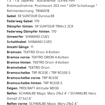
1.5" - 1.8" tapered * Ausfallende: 12x148 mm *
Bremsaufnahme: Postmount 203 mm * UDH Schaltauge *
Rahmenkennung: TBN001B
Gabel
: SR SUNTOUR Durolux38
Federweg Gabel
: 170
Dämpfer hinten
: SR SUNTOUR TRIAir2 2CR
Federweg Dämpfer hinten
: 170
Umwerfer
: SHIMANO CUES
Schalthebel
: SHIMANO CUES
Anzahl Gänge
: 11
Bremsen
: TEKTRO Orion 4-Kolben
Bremse vorne
: TEKTRO ORION 4-Kolben
Bremse hinten
: TEKTRO Orion 4-Kolben
Bremshebel
: TEKTRO Orion
Bremsscheibe
: TRP RC03E / TRP RC03E-S
Bremsscheibe vorne
: TRP RC03E
Bremsscheibe hinten
: TRP RC03E-S
Felgen
: PROCRAFT Altitude MD30
Reifen
: SCHWALBE Magic Mary 29x2.4" / SCHWALBE Hans
Dampf 27.5x2.6"
Reifen vorne
: SCHWALBE Magic Mary 29x2.4"