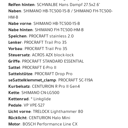
Reifen hinten
: SCHWALBE Hans Dampf 27.5x2.6"
Naben
: SHIMANO HB-TC500-15-B / SHIMANO FH-TC500-
HM-B
Nabe vorne
: SHIMANO HB-TC500-15-B
Nabe hinten
: SHIMANO FH-TC500-HM-B
Speichen
: PROCRAFT stainless 2.0
Lenker
: PROCRAFT Trail Pro 35
Vorbau
: PROCRAFT Trail Pro 35
Steuersatz
: ACROS AZX block-lock
Griffe
: PROCRAFT STANDARD ESSENTIAL
Sattel
: PROCRAFT E-Pro II
Sattelstütze
: PROCRAFT Drop Pro
seSattelklemmet_clamp
: PROCRAFT SC-119A
Kurbelsatz
: CENTURION R Pro II Gen4
Kette
: SHIMANO CN-LG500
Kettenrad
: * Linkglide
Pedale
: VP VPE-527
Licht vorne
: TRELOCK Lighthammer 80
Rücklicht
: CENTURION Halo Mini
Motor
: BOSCH Performance Line CX