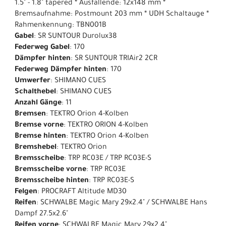
1.5" - 1.8" tapered * Ausfallende: 12x148 mm *
Bremsaufnahme: Postmount 203 mm * UDH Schaltauge *
Rahmenkennung: TBN001B
Gabel
: SR SUNTOUR Durolux38
Federweg Gabel
: 170
Dämpfer hinten
: SR SUNTOUR TRIAir2 2CR
Federweg Dämpfer hinten
: 170
Umwerfer
: SHIMANO CUES
Schalthebel
: SHIMANO CUES
Anzahl Gänge
: 11
Bremsen
: TEKTRO Orion 4-Kolben
Bremse vorne
: TEKTRO ORION 4-Kolben
Bremse hinten
: TEKTRO Orion 4-Kolben
Bremshebel
: TEKTRO Orion
Bremsscheibe
: TRP RC03E / TRP RC03E-S
Bremsscheibe vorne
: TRP RC03E
Bremsscheibe hinten
: TRP RC03E-S
Felgen
: PROCRAFT Altitude MD30
Reifen
: SCHWALBE Magic Mary 29x2.4" / SCHWALBE Hans
Dampf 27.5x2.6"
Reifen vorne
: SCHWALBE Magic Mary 29x2.4"