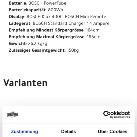
Batterie
: BOSCH PowerTube
Batteriekapazität
: 800Wh
Display
: BOSCH Kiox 400C, BOSCH Mini Remote
Ladegerät
: BOSCH Standard Charger * 4 Ampere
Empfehlung Mindest Körpergrösse
: 164cm
Empfehlung Maximal Körpergrösse
: 185cm
Gewicht
: 26,2 kgkg
Zulässiges Gesamtgewicht
: 150kg
Varianten
CENTURION No Pogo R1000
L 29"/27.5" 44cm
Electrolime satin
Zustimmung
Details
Über Cookies