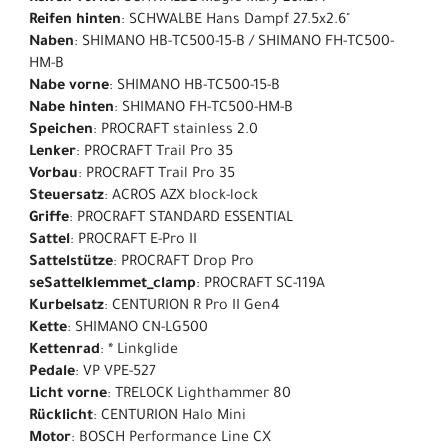
Reifen hinten
: SCHWALBE Hans Dampf 27.5x2.6"
Naben
: SHIMANO HB-TC500-15-B / SHIMANO FH-TC500-
HM-B
Nabe vorne
: SHIMANO HB-TC500-15-B
Nabe hinten
: SHIMANO FH-TC500-HM-B
Speichen
: PROCRAFT stainless 2.0
Lenker
: PROCRAFT Trail Pro 35
Vorbau
: PROCRAFT Trail Pro 35
Steuersatz
: ACROS AZX block-lock
Griffe
: PROCRAFT STANDARD ESSENTIAL
Sattel
: PROCRAFT E-Pro II
Sattelstütze
: PROCRAFT Drop Pro
seSattelklemmet_clamp
: PROCRAFT SC-119A
Kurbelsatz
: CENTURION R Pro II Gen4
Kette
: SHIMANO CN-LG500
Kettenrad
: * Linkglide
Pedale
: VP VPE-527
Licht vorne
: TRELOCK Lighthammer 80
Rücklicht
: CENTURION Halo Mini
Motor
: BOSCH Performance Line CX