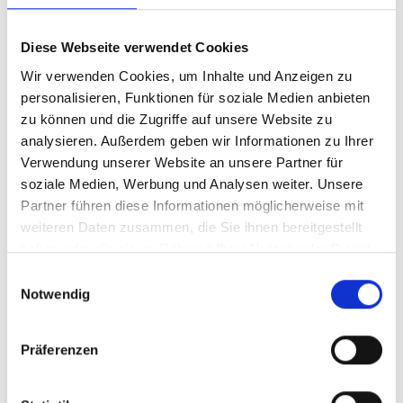
Modelljahr 2026
Diese Webseite verwendet Cookies
Z.Z. nicht verfügbar
Art.Nr. 42420460
Wir verwenden Cookies, um Inhalte und Anzeigen zu
Farbe: Electrolime satin
personalisieren, Funktionen für soziale Medien anbieten
pro Stück (inkl. MwSt. zzgl.
Versandkosten für
zu können und die Zugriffe auf unsere Website zu
Grossartikel
)
analysieren. Außerdem geben wir Informationen zu Ihrer
5.399,00 EUR
Verwendung unserer Website an unsere Partner für
soziale Medien, Werbung und Analysen weiter. Unsere
Z.Z. nicht verfügbar
Partner führen diese Informationen möglicherweise mit
weiteren Daten zusammen, die Sie ihnen bereitgestellt
CENTURION No Pogo R1000
haben oder die sie im Rahmen Ihrer Nutzung der Dienste
S 29"/27.5" 39cm
gesammelt haben.
Einwilligungsauswahl
Notwendig
Electrolime satin
Modelljahr 2026
Präferenzen
Z.Z. nicht verfügbar
Art.Nr. 42420440
Farbe: Electrolime satin