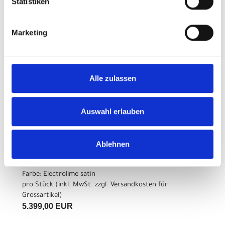
Statistiken
pro Stück (inkl. MwSt. zzgl.
Versandkosten für
Grossartikel
)
5.399,00 EUR
Marketing
Z.Z. nicht verfügbar
Alle zulassen
CENTURION No Pogo R1000
XL 29"/27.5" 46cm
Auswahl erlauben
Electrolime satin
Modelljahr 2026
Ablehnen
Z.Z. nicht verfügbar
Art.Nr. 42420470
Farbe: Electrolime satin
pro Stück (inkl. MwSt. zzgl.
Versandkosten für
Grossartikel
)
5.399,00 EUR