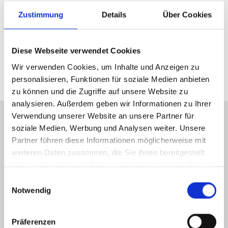
Herstellerdaten gem. GPSR
Zustimmung
Details
Über Cookies
Marke Electra:
Trek Bicycle GmbH
Wegastraße 8 C
06116 Halle (Saale)
Telefon: 00800 8735 8735
Diese Webseite verwendet Cookies
E-Mail: marketing_gas@trekbikes.com
Wir verwenden Cookies, um Inhalte und Anzeigen zu
personalisieren, Funktionen für soziale Medien anbieten
zu können und die Zugriffe auf unsere Website zu
analysieren. Außerdem geben wir Informationen zu Ihrer
Verwendung unserer Website an unsere Partner für
KONTAKT
soziale Medien, Werbung und Analysen weiter. Unsere
Partner führen diese Informationen möglicherweise mit
Gelderner Fahrradprofi
weiteren Daten zusammen, die Sie ihnen bereitgestellt
Hartstraße 15-17
haben oder die sie im Rahmen Ihrer Nutzung der Dienste
47608 Geldern
gesammelt haben.
Einwilligungsauswahl
Notwendig
Tel.: 02831 9772041
Präferenzen
info(at)gelderner-fahrradprofi.de