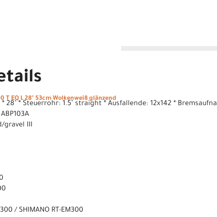
tails
 T EQ L 28" 53cm Wolkenweiß glänzend
m * 28" * Steuerrohr: 1.5" straight * Ausfallende: 12x142 * Bremsa
 ABP103A
gravel III
0
00
L300 / SHIMANO RT-EM300