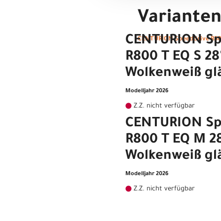
Variante
CENTURION Sp
CENTURION Speeddrive R800
R800 T EQ S 2
Wolkenweiß gl
Modelljahr 2026
Z.Z. nicht verfügbar
CENTURION Sp
R800 T EQ M 2
Wolkenweiß gl
Modelljahr 2026
Z.Z. nicht verfügbar