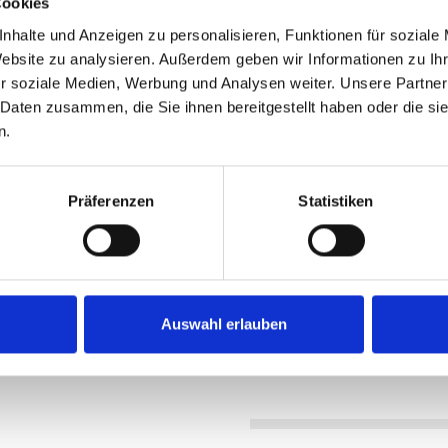
Cookies
mmer 80
nhalte und Anzeigen zu personalisieren, Funktionen für soziale
Website zu analysieren. Außerdem geben wir Informationen zu I
time Snapit 2.0 Wing
r soziale Medien, Werbung und Analysen weiter. Unsere Partner
55
 Daten zusammen, die Sie ihnen bereitgestellt haben oder die s
n.
ne SX
erTube
OSCH Mini Remote
Präferenzen
Statistiken
harger * 4 Ampere
rösse
: 176cm
rösse
: 194cm
0kg
Auswahl erlauben