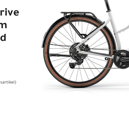
rive
cm
nd
sartikel
)