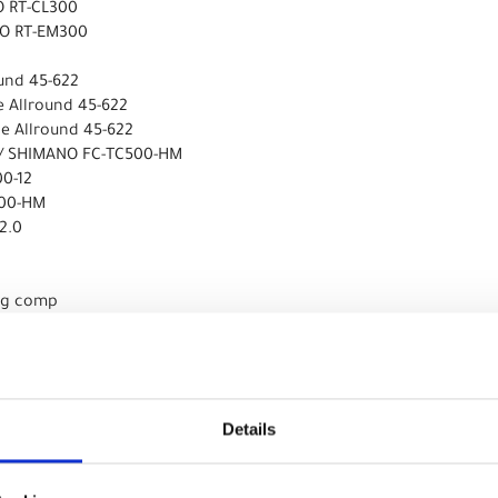
O RT-CL300
NO RT-EM300
und 45-622
 Allround 45-622
e Allround 45-622
 / SHIMANO FC-TC500-HM
0-12
500-HM
2.0
ng comp
ESSENTIAL
I
CRAFT SC-119A
p Gen4
Details