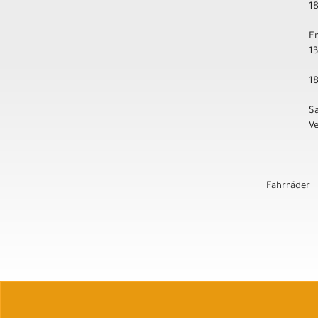
1
F
1
1
S
V
Fahrräder