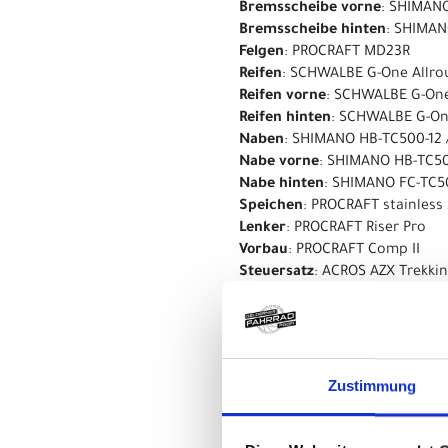
Bremsscheibe vorne
: SHIMAN
Bremsscheibe hinten
: SHIMA
Felgen
: PROCRAFT MD23R
Reifen
: SCHWALBE G-One Allro
Reifen vorne
: SCHWALBE G-One
Reifen hinten
: SCHWALBE G-On
Naben
: SHIMANO HB-TC500-12
Nabe vorne
: SHIMANO HB-TC50
Nabe hinten
: SHIMANO FC-TC
Speichen
: PROCRAFT stainless 
Lenker
: PROCRAFT Riser Pro
Vorbau
: PROCRAFT Comp II
Steuersatz
: ACROS AZX Trekki
Griffe
: PROCRAFT ENDURANCE 
Sattel
: PROCRAFT Cross Sport I
Sattelstütze
: PROCRAFT Pro III
seSattelklemmet_clamp
: PRO
Kurbelsatz
: CENTURION R Com
Zustimmung
Kette
: SHIMANO CN-LG500
Kettenrad
: * Linkglide