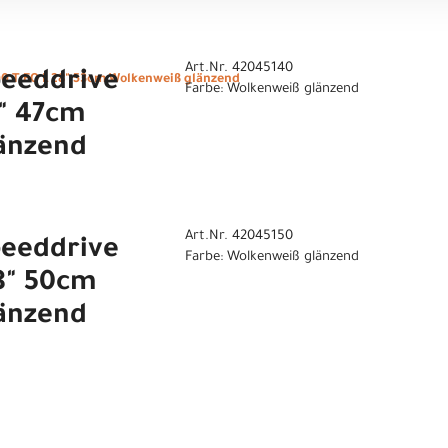
n
Art.Nr. 42045140
eeddrive
 T EQ L 28" 53cm Wolkenweiß glänzend
Farbe: Wolkenweiß glänzend
8" 47cm
änzend
Art.Nr. 42045150
eeddrive
Farbe: Wolkenweiß glänzend
8" 50cm
änzend