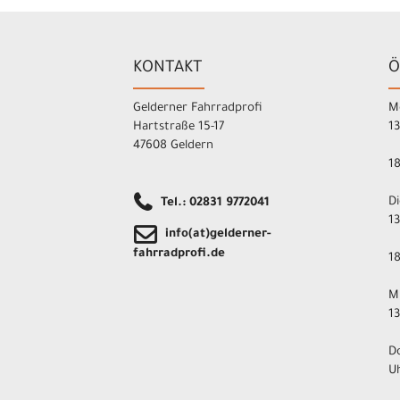
KONTAKT
Ö
Gelderner Fahrradprofi
M
Hartstraße 15-17
1
47608 Geldern
1
D
Tel.: 02831 9772041
1
info(at)gelderner-
fahrradprofi.de
1
M
1
D
U