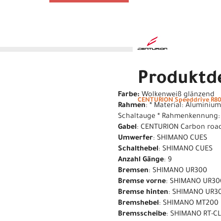
Produktde
Farbe:
Wolkenweiß glänzend
CENTURION Speeddrive R800
Rahmen
: * Material: Aluminiu
Schaltauge * Rahmenkennung:
Gabel
: CENTURION Carbon road/
Umwerfer
: SHIMANO CUES
Schalthebel
: SHIMANO CUES
Anzahl Gänge
: 9
Bremsen
: SHIMANO UR300
Bremse vorne
: SHIMANO UR30
Bremse hinten
: SHIMANO UR3
Bremshebel
: SHIMANO MT200
Bremsscheibe
: SHIMANO RT-C