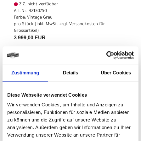
Z.Z. nicht verfügbar
Art.Nr. 42130750
Farbe: Vintage Grau
pro Stück (inkl. MwSt. zzgl.
Versandkosten für
Grossartikel
)
3.999,00 EUR
Z.Z. nicht verfügbar
CENTURION Country R900
Zustimmung
Details
Über Cookies
T M 27.5" 42cm Vintage
Grau
Diese Webseite verwendet Cookies
Wir verwenden Cookies, um Inhalte und Anzeigen zu
Modelljahr 2026
personalisieren, Funktionen für soziale Medien anbieten
Z.Z. nicht verfügbar
zu können und die Zugriffe auf unsere Website zu
Art.Nr. 42130755
analysieren. Außerdem geben wir Informationen zu Ihrer
Farbe: Vintage Grau
pro Stück (inkl. MwSt. zzgl.
Versandkosten für
Verwendung unserer Website an unsere Partner für