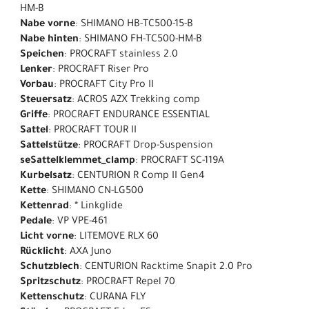
HM-B
Nabe vorne
: SHIMANO HB-TC500-15-B
Nabe hinten
: SHIMANO FH-TC500-HM-B
Speichen
: PROCRAFT stainless 2.0
Lenker
: PROCRAFT Riser Pro
Vorbau
: PROCRAFT City Pro II
Steuersatz
: ACROS AZX Trekking comp
Griffe
: PROCRAFT ENDURANCE ESSENTIAL
Sattel
: PROCRAFT TOUR II
Sattelstütze
: PROCRAFT Drop-Suspension
seSattelklemmet_clamp
: PROCRAFT SC-119A
Kurbelsatz
: CENTURION R Comp II Gen4
Kette
: SHIMANO CN-LG500
Kettenrad
: * Linkglide
Pedale
: VP VPE-461
Licht vorne
: LITEMOVE RLX 60
Rücklicht
: AXA Juno
Schutzblech
: CENTURION Racktime Snapit 2.0 Pro
Spritzschutz
: PROCRAFT Repel 70
Kettenschutz
: CURANA FLY