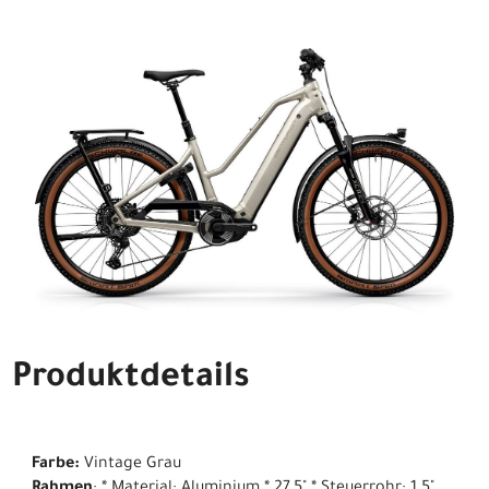
Produktdetails
Farbe:
Vintage Grau
Rahmen
: * Material: Aluminium * 27.5" * Steuerrohr: 1.5"