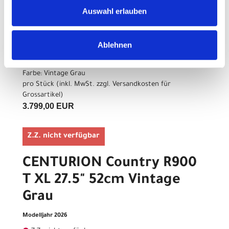
CENTURION Country R900
Auswahl erlauben
T L 27.5" 47cm Vintage Grau
Modelljahr 2026
Ablehnen
Z.Z. nicht verfügbar
Art.Nr. 42130765
Farbe: Vintage Grau
pro Stück (inkl. MwSt. zzgl.
Versandkosten für
Grossartikel
)
3.799,00 EUR
Z.Z. nicht verfügbar
CENTURION Country R900
T XL 27.5" 52cm Vintage
Grau
Modelljahr 2026