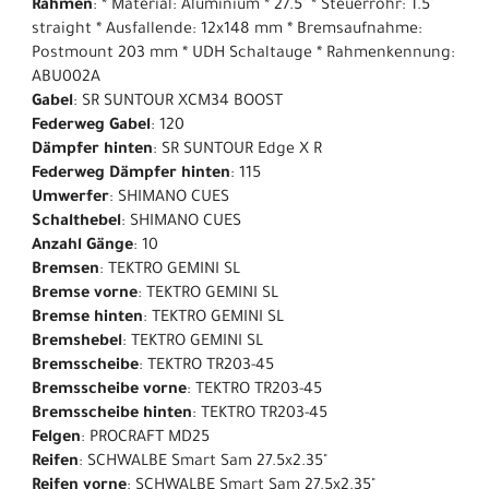
Rahmen
: * Material: Aluminium * 27.5" * Steuerrohr: 1.5"
straight * Ausfallende: 12x148 mm * Bremsaufnahme:
Postmount 203 mm * UDH Schaltauge * Rahmenkennung:
ABU002A
Gabel
: SR SUNTOUR XCM34 BOOST
Federweg Gabel
: 120
Dämpfer hinten
: SR SUNTOUR Edge X R
Federweg Dämpfer hinten
: 115
Umwerfer
: SHIMANO CUES
Schalthebel
: SHIMANO CUES
Anzahl Gänge
: 10
Bremsen
: TEKTRO GEMINI SL
Bremse vorne
: TEKTRO GEMINI SL
Bremse hinten
: TEKTRO GEMINI SL
Bremshebel
: TEKTRO GEMINI SL
Bremsscheibe
: TEKTRO TR203-45
Bremsscheibe vorne
: TEKTRO TR203-45
Bremsscheibe hinten
: TEKTRO TR203-45
Felgen
: PROCRAFT MD25
Reifen
: SCHWALBE Smart Sam 27.5x2.35"
Reifen vorne
: SCHWALBE Smart Sam 27.5x2.35"