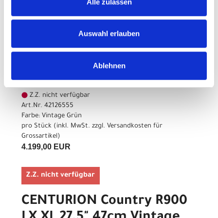
Alle zulassen
Z.Z. nicht verfügbar
CENTURION Country R900
Auswahl erlauben
LX M 27.5" 41cm Vintage
Grün
Ablehnen
Modelljahr 2026
Z.Z. nicht verfügbar
Art.Nr. 42126555
Farbe: Vintage Grün
pro Stück (inkl. MwSt. zzgl.
Versandkosten für
Grossartikel
)
4.199,00 EUR
Z.Z. nicht verfügbar
CENTURION Country R900
LX XL 27.5" 47cm Vintage