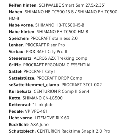
Reifen hinten
: SCHWALBE Smart Sam 27.5x2.35"
Naben
: SHIMANO HB-TC500-15-B / SHIMANO FH-TC500-
HM-B
Nabe vorne
: SHIMANO HB-TC500-15-B
Nabe hinten
: SHIMANO FH-TC500-HM-B
Speichen
: PROCRAFT stainless 2.0
Lenker
: PROCRAFT Riser Pro
Vorbau
: PROCRAFT City Pro II
Steuersatz
: ACROS AZX Trekking comp
Griffe
: PROCRAFT ERGONOMIC ESSENTIAL
Sattel
: PROCRAFT City II
Sattelstütze
: PROCRAFT DROP Comp
seSattelklemmet_clamp
: PROCRAFT STCL-002
Kurbelsatz
: CENTURION R Comp II Gen4
Kette
: SHIMANO CN-LG500
Kettenrad
: * Linkglide
Pedale
: VP VPE-461
Licht vorne
: LITEMOVE RLX 60
Rücklicht
: AXA Juno
Schutzblech
: CENTURION Racktime Snapit 2.0 Pro