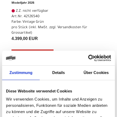
Modelljahr 2026
Z.Z. nicht verfügbar
Art.Nr. 42126540
Farbe: Vintage Grün
pro Stück (inkl. MwSt. zzgl.
Versandkosten für
Grossartikel
)
4.399,00 EUR
Z.Z. nicht verfügbar
CENTURION Country R900
Zustimmung
Details
Über Cookies
LX S 27.5" 38cm Vintage
Grün
Diese Webseite verwendet Cookies
Modelljahr 2026
Wir verwenden Cookies, um Inhalte und Anzeigen zu
Z.Z. nicht verfügbar
personalisieren, Funktionen für soziale Medien anbieten
Art.Nr. 42126545
zu können und die Zugriffe auf unsere Website zu
Farbe: Vintage Grün