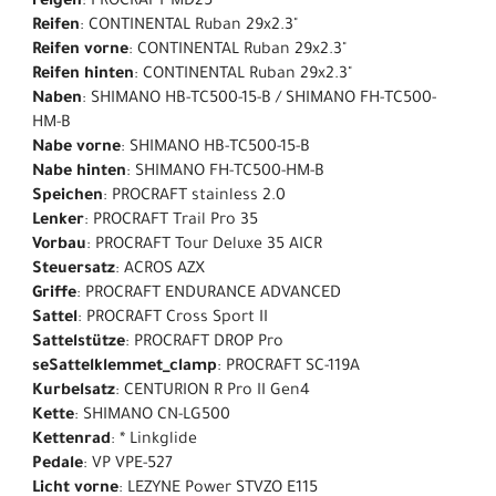
Felgen
: PROCRAFT MD25
Reifen
: CONTINENTAL Ruban 29x2.3"
Reifen vorne
: CONTINENTAL Ruban 29x2.3"
Reifen hinten
: CONTINENTAL Ruban 29x2.3"
Naben
: SHIMANO HB-TC500-15-B / SHIMANO FH-TC500-
HM-B
Nabe vorne
: SHIMANO HB-TC500-15-B
Nabe hinten
: SHIMANO FH-TC500-HM-B
Speichen
: PROCRAFT stainless 2.0
Lenker
: PROCRAFT Trail Pro 35
Vorbau
: PROCRAFT Tour Deluxe 35 AICR
Steuersatz
: ACROS AZX
Griffe
: PROCRAFT ENDURANCE ADVANCED
Sattel
: PROCRAFT Cross Sport II
Sattelstütze
: PROCRAFT DROP Pro
seSattelklemmet_clamp
: PROCRAFT SC-119A
Kurbelsatz
: CENTURION R Pro II Gen4
Kette
: SHIMANO CN-LG500
Kettenrad
: * Linkglide
Pedale
: VP VPE-527
Licht vorne
: LEZYNE Power STVZO E115