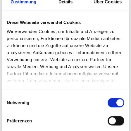
R2000i XL 29" 55cm
Zustimmung
Details
Über Cookies
Bernstein glänzend
Modelljahr 2025
Diese Webseite verwendet Cookies
Z.Z. nicht verfügbar
Wir verwenden Cookies, um Inhalte und Anzeigen zu
Art.Nr. 42013170
personalisieren, Funktionen für soziale Medien anbieten
Farbe: Bernstein glänzend
zu können und die Zugriffe auf unsere Website zu
pro Stück (inkl. MwSt. zzgl.
Versandkosten für
analysieren. Außerdem geben wir Informationen zu Ihrer
Grossartikel
)
Verwendung unserer Website an unsere Partner für
4.799,00 EUR
soziale Medien, Werbung und Analysen weiter. Unsere
Partner führen diese Informationen möglicherweise mit
Z.Z. nicht verfügbar
weiteren Daten zusammen, die Sie ihnen bereitgestellt
haben oder die sie im Rahmen Ihrer Nutzung der Dienste
CENTURION Backfire Fit
gesammelt haben.
Einwilligungsauswahl
R2000i S 29" 40cm
Notwendig
Bernstein glänzend
Präferenzen
Modelljahr 2025